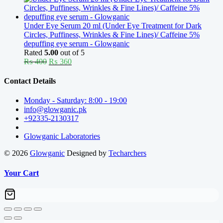
was:
is:
₨ 400.
₨ 270.
Under Eye Serum 20 ml (Under Eye Treatment for Dark
Circles, Puffiness, Wrinkles & Fine Lines)/ Caffeine 5%
depuffing eye serum - Glowganic
Rated
5.00
out of 5
Original
Current
₨
400
₨
360
price
price
was:
is:
Contact Details
₨ 400.
₨ 360.
Monday - Saturday: 8:00 - 19:00
info@glowganic.pk
+92335-2130317
Glowganic Laboratories
© 2026
Glowganic
Designed by
Techarchers
Your Cart