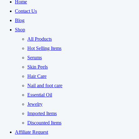
was:
is:
Home
₨ 420.
₨ 400.
Contact Us
Blog
Shop
All Products
Hot Selling Items
Serums
Skin Peels
Hair Care
Nail and foot care
Essential Oil
Jewelry
Imported Items
Discounted Items
Affiliate Request