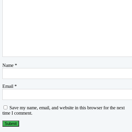
خشکی کو کم کرتا ہے:
اس کی اینٹی فنگل خصوصیات خشکی
اور دیگر سکالپ انفیکشن کو کم کرنے میں مدد کرتی
ہیں۔
بالوں کو مضبوط کرتا ہے:
یہ بالوں کو غذائیت فراہم
کرتا ہے، جس سے بال مضبوط اور کم ٹوٹنے والے ہوتے
ہیں۔
جلد کے لیے
خارش کو کم کرتا ہے:
لیوینڈر آئل کی اینٹی
Name
*
انفلامیٹری خصوصیات خارش کو کم کرتی ہیں اور جلد کی
سرخی کو کم کرتی ہیں۔
مہاسوں کا علاج:
اس کی اینٹی بیکٹیریل خصوصیات
Email
*
مہاسوں کے علاج اور مستقبل میں ان کے پھیلنے سے
روکنے میں مدد کرتی ہیں۔
جلد کو نمی بخشتا ہے:
یہ جلد کو نمی فراہم کرتا ہے
Save my name, email, and website in this browser for the next
اور صحت مند چمک برقرار رکھنے میں مدد کرتا ہے۔
time I comment.
نیند کے لیے لیوینڈر آئل کے فوائد