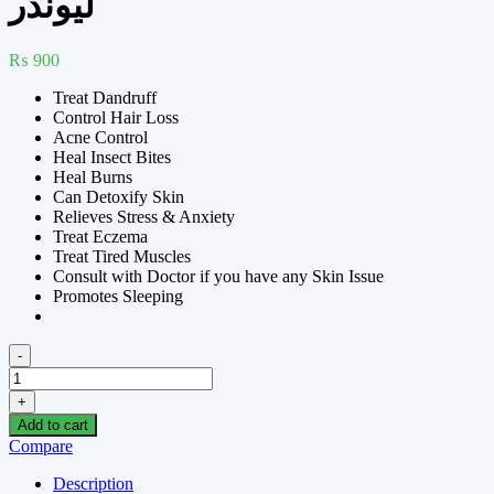
لیونڈر
₨
900
Treat Dandruff
Control Hair Loss
Acne Control
Heal Insect Bites
Heal Burns
Can Detoxify Skin
Relieves Stress & Anxiety
Treat Eczema
Treat Tired Muscles
Consult with Doctor if you have any Skin Issue
Promotes Sleeping
-
Lavender
oil
+
20
Add to cart
ml
Compare
,لیونڈر
کا
Description