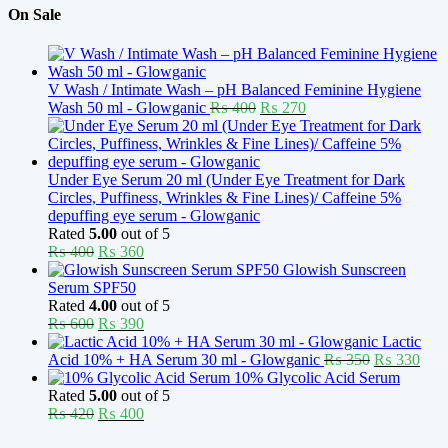
On Sale
V Wash / Intimate Wash – pH Balanced Feminine Hygiene
Original
Current
Wash 50 ml - Glowganic
₨
400
₨
270
price
price
was:
is:
₨ 400.
₨ 270.
Under Eye Serum 20 ml (Under Eye Treatment for Dark
Circles, Puffiness, Wrinkles & Fine Lines)/ Caffeine 5%
depuffing eye serum - Glowganic
Rated
5.00
out of 5
Original
Current
₨
400
₨
360
price
price
Glowish Sunscreen
was:
is:
Serum SPF50
₨ 400.
₨ 360.
Rated
4.00
out of 5
Original
Current
₨
600
₨
390
price
price
Lactic
was:
is:
Original
Curr
Acid 10% + HA Serum 30 ml - Glowganic
₨
350
₨
330
₨ 600.
₨ 390.
price
pric
10% Glycolic Acid Serum
was:
is:
Rated
5.00
out of 5
Original
Current
₨ 350.
₨ 3
₨
420
₨
400
price
price