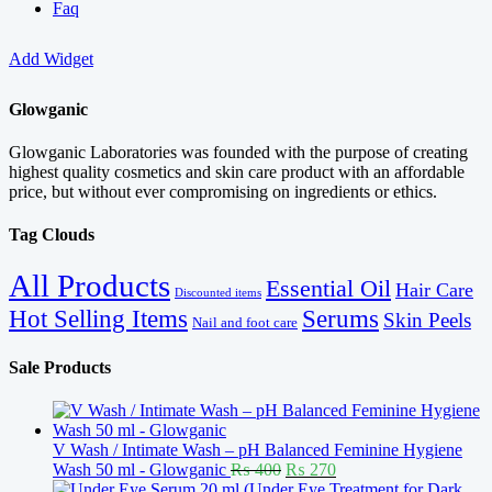
Faq
Add Widget
Glowganic
Glowganic Laboratories was founded with the purpose of creating
highest quality cosmetics and skin care product with an affordable
price, but without ever compromising on ingredients or ethics.
Tag Clouds
All Products
Essential Oil
Hair Care
Discounted items
Serums
Hot Selling Items
Skin Peels
Nail and foot care
Sale Products
V Wash / Intimate Wash – pH Balanced Feminine Hygiene
Original
Current
Wash 50 ml - Glowganic
₨
400
₨
270
price
price