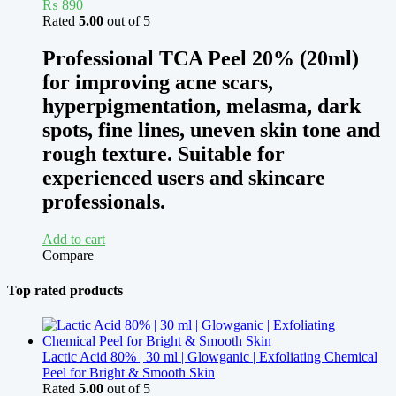
₨
890
Rated
5.00
out of 5
Professional TCA Peel 20% (20ml)
for improving acne scars,
hyperpigmentation, melasma, dark
spots, fine lines, uneven skin tone and
rough texture. Suitable for
experienced users and skincare
professionals.
Add to cart
Compare
Top rated products
Lactic Acid 80% | 30 ml | Glowganic | Exfoliating Chemical
Peel for Bright & Smooth Skin
Rated
5.00
out of 5