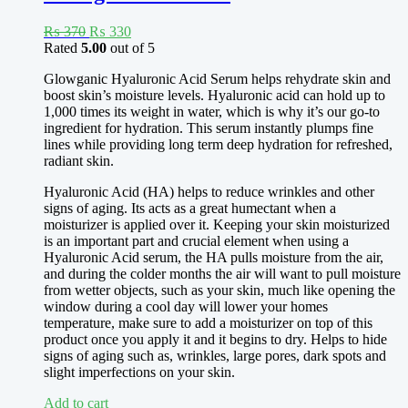
شامل کریں تاکہ ایک آرام دہ اثر حاصل ہو۔
Original
Current
₨
370
₨
330
نیند کے لیے لیوینڈر آئل کا استعمال
price
price
Rated
5.00
out of 5
was:
is:
ڈفیوزر:
کچھ قطرے لیوینڈر آئل کو ڈفیوزر میں ڈالیں اور اس کی
Glowganic Hyaluronic Acid Serum helps rehydrate skin and
₨ 370.
₨ 330.
خوشبو کو اپنے کمرے میں پھیلنے دیں۔
boost skin’s moisture levels. Hyaluronic acid can hold up to
1,000 times its weight in water, which is why it’s our go-to
تکیہ اسپرے:
لیوینڈر آئل کو پانی میں ملا کر تکیے پر سونے سے پہلے
ingredient for hydration. This serum instantly plumps fine
اسپرے کریں۔
lines while providing long term deep hydration for refreshed,
radiant skin.
نہانے:
اپنے غسل میں کچھ قطرے لیوینڈر آئل ڈالیں تاکہ آرام دہ
غسل کا لطف اٹھا سکیں۔
Hyaluronic Acid (HA) helps to reduce wrinkles and other
signs of aging. Its acts as a great humectant when a
Essential Oil
moisturizer is applied over it. Keeping your skin moisturized
is an important part and crucial element when using a
Rosemary Essential Oil Pine Essential Oil Sandalwood
Hyaluronic Acid serum, the HA pulls moisture from the air,
Essential Oil Tea Tree Essential Oil Rose Oil Essential
and during the colder months the air will want to pull moisture
Oil Clary Sage Essential Oil
from wetter objects, such as your skin, much like opening the
window during a cool day will lower your homes
Ylang Ylang Essential Oil Lavender Essential Oil Bergamot
temperature, make sure to add a moisturizer on top of this
Essential Oil Peppermint Essential Oil Grapefruit
product once you apply it and it begins to dry. Helps to hide
Essential Oil Jasmine Essential Oil
signs of aging such as, wrinkles, large pores, dark spots and
slight imperfections on your skin.
Lemon Essential Oil Cinnamon Essential Oil Orange Essential
Oil Cocktail Essential Oil Patchouli Essential Oil
Add to cart