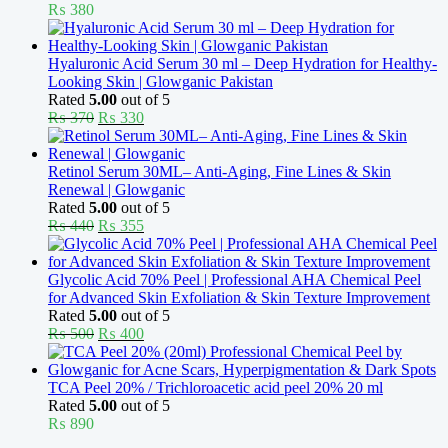
₨
380
Hyaluronic Acid Serum 30 ml – Deep Hydration for Healthy-
Looking Skin | Glowganic Pakistan
Rated
5.00
out of 5
Original
Current
₨
370
₨
330
price
price
was:
is:
₨ 370.
₨ 330.
Retinol Serum 30ML– Anti-Aging, Fine Lines & Skin
Renewal | Glowganic
Rated
5.00
out of 5
Original
Current
₨
440
₨
355
price
price
was:
is:
₨ 440.
₨ 355.
Glycolic Acid 70% Peel | Professional AHA Chemical Peel
for Advanced Skin Exfoliation & Skin Texture Improvement
Rated
5.00
out of 5
Original
Current
₨
500
₨
400
price
price
was:
is:
₨ 500.
₨ 400.
TCA Peel 20% / Trichloroacetic acid peel 20% 20 ml
Rated
5.00
out of 5
₨
890