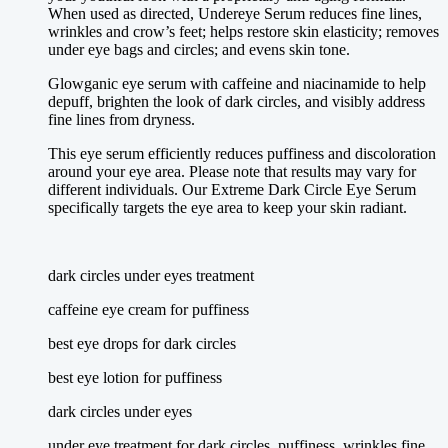
Using Lavender Oil for Skin
When used as directed, Undereye Serum reduces fine lines,
wrinkles and crow’s feet; helps restore skin elasticity; removes
Face Oil
: Mix a few drops of lavender oil with a carrier oil
under eye bags and circles; and evens skin tone.
and apply it to your face before bed.
Acne Treatment
: Dab a small amount of lavender oil directly
Glowganic eye serum with caffeine and niacinamide to help
onto acne spots.
depuff, brighten the look of dark circles, and visibly address
Body Lotion
: Add a few drops of lavender oil to your body
fine lines from dryness.
lotion for a soothing effect.
This eye serum efficiently reduces puffiness and discoloration
How to Use Lavender Oil for Sleep
around your eye area. Please note that results may vary for
different individuals. Our Extreme Dark Circle Eye Serum
specifically targets the eye area to keep your skin radiant.
Diffuser
: Add a few drops of lavender oil to a diffuser and let
the scent fill your room.
Pillow Spray
: Mix lavender oil with water and spray it onto
your pillow before bed.
dark circles under eyes treatment
Bath
: Add a few drops of lavender oil to your bath for a
relaxing soak.
caffeine eye cream for puffiness
How to Use Lavender Oil in Urdu(لیوینڈر
best eye drops for dark circles
آئل استعمال کرنے کا طریقہ)
best eye lotion for puffiness
dark circles under eyes
لیوینڈر آئل انتہائی مفید ہے اور اس کے بہت سے
طریقے ہیں جن سے آپ اس کے فوائد حاصل کر سکتے ہیں۔
under eye treatment for dark circles, puffiness, wrinkles fine