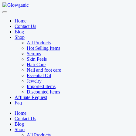
Skip
to
content
Home
Contact Us
Blog
Shop
All Products
Hot Selling Items
Serums
Skin Peels
Hair Care
Nail and foot care
Essential Oil
Jewelry
Imported Items
Discounted Items
Affiliate Request
Faq
Home
Contact Us
Blog
Shop
All Products