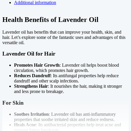
تیل
Additional information
Price
in
Pakistan
Health Benefits of Lavender Oil
،روغنِ
لیونڈر
Lavender oil has benefits that can improve your health, skin, and
quantity
hair. Let’s explore some of the fantastic uses and advantages of this
versatile oil.
Lavender Oil for Hair
Promotes Hair Growth
: Lavender oil helps boost blood
circulation, which promotes hair growth.
Reduces Dandruff
: Its antifungal properties help reduce
dandruff and other scalp infections.
Strengthens Hair
: It nourishes the hair, making it stronger
and less prone to breakage.
For Skin
Soothes Irritation
: Lavender oil has anti-inflammatory
properties that soothe irritated skin and reduce redness.
Heals Acne
: Its antibacterial properties help treat acne and
prevent future breakouts.