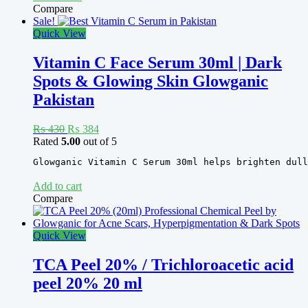
Spearmint Essential Oil
Compare
Sale!
Eucalyptus Essential Oil Artemisia Essential Oil Frankincense
Quick View
Essential Oil Juniper Berry Essential Oil Lemongrass
Essential Oil Geranium Essential Oil
Vitamin C Face Serum 30ml | Dark
Clove Essential Oil Lime Essential Oil Cedarwood
Spots & Glowing Skin Glowganic
Essential Oil Carrot Seed Essential Oil Neroli
Pakistan
Essential Oil Citronella Essential Oil
Original
Current
₨
430
₨
384
price
price
Rated
5.00
out of 5
was:
is:
Glowganic Vitamin C Serum 30ml helps brighten dull
₨ 430.
₨ 384.
Add to cart
Compare
Quick View
TCA Peel 20% / Trichloroacetic acid
peel 20% 20 ml