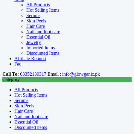
All Products
Hot Selling Items
Serums
Skin Peels
Hair Care
Nail and foot care
Essential Oil
Jewelry
Imported Items
Discounted Items
Affiliate Request
Faq
Call To:
03352130317
Email :
info@glowganic.pk
Category
All Products
Hot Selling Items
Serums
Skin Peels
Hair Care
Nail and foot care
Essential Oil
Discounted items