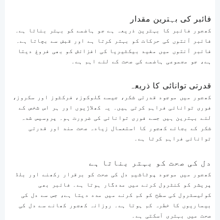
فائبر کی بہترین مقدار
کھجور فائبر کا بہترین ذریعہ ہے جو ہاضمے کو بہتر بناتا ہے۔
فائبر آنتوں کی حرکات کو بہتر کرتا ہے اور قبض سے بچاتا ہے۔
فائبر آنتوں میں مفید بیکٹیریا کی افزائش کو بھی فروغ دیتا
ہے، جو مجموعی ہاضمے کی صحت کے لئے اہم ہے۔
قدرتی توانائی کا ذریعہ
کھجور میں موجود قدرتی شکر، جیسے گلوکوز، فرکٹوز اور سکروز،
فوری توانائی فراہم کرتی ہیں۔ یہ کھلاڑیوں اور ہر اس شخص کے
لئے بہترین ہیں جسے فوری توانائی کی ضرورت ہو۔ پروسیس شدہ
شکر کے بجائے کھجور کا استعمال زیادہ صحت مند اور قدرتی
توانائی فراہم کرتا ہے۔
دل کی صحت کو بہتر بناتا ہے
کھجور میں موجود پوٹاشیم دل کی صحت کو برقرار رکھنے اور بلڈ
پریشر کو کنٹرول کرنے میں مددگار ہوتا ہے۔ فائبر بھی
کولیسٹرول کی سطح کو کم کرنے میں مدد دیتا ہے، جس سے دل کی
بیماریوں کا خطرہ کم ہوتا ہے۔ روزانہ کھجور کھانے سے دل کی
صحت میں بہتری آسکتی ہے۔