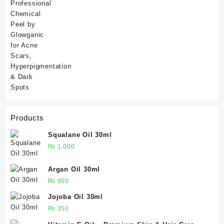
Products
Squalane Oil 30ml
₨
1,000
Argan Oil 30ml
₨
950
Jojoba Oil 30ml
₨
350