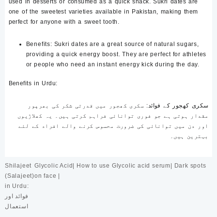
used in desserts or consumed as a quick snack. Sukri dates are
one of the sweetest varieties available in Pakistan, making them
perfect for anyone with a sweet tooth.
Benefits
: Sukri dates are a great source of natural sugars,
providing a quick energy boost. They are perfect for athletes
or people who need an instant energy kick during the day.
Benefits in Urdu
:
سکری کھجور کے فوائد
: سکری کھجور میں قدرتی شکر کی بھرپور
مقدار ہوتی ہے جو فوری توانائی فراہم کرتی ہیں۔ یہ کھلاڑیوں
اور دن میں توانائی کی ضرورت محسوس کرنے والے افراد کے لئے
بہترین ہیں۔
Post
Shilajeet
Glycolic Acid| How to use Glycolic acid serum| Dark spots
navigation
(Salajeet)
on face |
in Urdu:
فوائد اور
استعمال