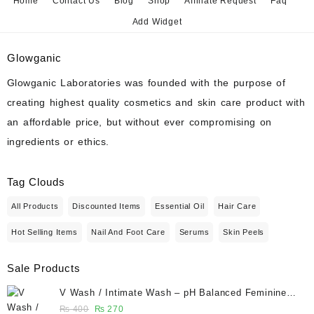
Home
Contact Us
Blog
Shop
Affiliate Request
Faq
Add Widget
Glowganic
Glowganic Laboratories was founded with the purpose of
creating highest quality cosmetics and skin care product with
an affordable price, but without ever compromising on
ingredients or ethics.
Tag Clouds
All Products
Discounted Items
Essential Oil
Hair Care
Hot Selling Items
Nail And Foot Care
Serums
Skin Peels
Sale Products
V Wash / Intimate Wash – pH Balanced Feminine
Hygiene Wash 50 ml - Glowganic
Original
Current
₨
400
₨
270