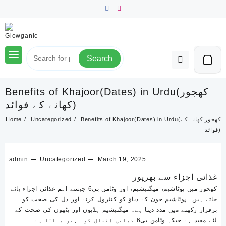
Skip
to
content
Search
Benefits of Khajoor(Dates) in Urdu(کھجور
کھانے کے فوائد)
Home
Uncategorized
Benefits of Khajoor(Dates) in Urdu(کھجور کھانے کے
فوائد)
admin
Uncategorized
March 19, 2025
غذائی اجزاء سے بھرپور
کھجور میں پوٹاشیم، میگنیشیم، اور وٹامن بی6 جیسے اہم غذائی اجزاء پائے
جاتے ہیں۔ پوٹاشیم خون کے دباؤ کو کنٹرول کرنے اور دل کی صحت کو
برقرار رکھنے میں مدد دیتا ہے۔ میگنیشیم ہڈیوں اور پٹھوں کی صحت کے
لئے مفید ہے جبکہ وٹامن بی6 دماغی افعال کو بہتر بناتا ہے۔