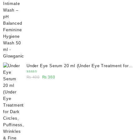
price
price
was:
is:
₨ 400.
₨ 270.
Under Eye Serum 20 ml (Under Eye Treatment for
Dark Circles, Puffiness, Wrinkles & Fine Lines)/
Rated
Original
Current
₨
400
₨
360
Caffeine 5% depuffing eye serum - Glowganic
5.00
out
of 5
price
price
was:
is:
₨ 400.
₨ 360.