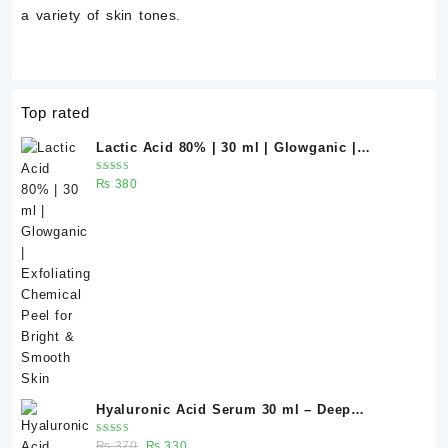
a variety of skin tones.
Top rated
Lactic Acid 80% | 30 ml | Glowganic |
Exfoliating Chemical Peel for Bright &
Rated
₨
380
Smooth Skin
5.00
out
of 5
Hyaluronic Acid Serum 30 ml – Deep
Hydration for Healthy-Looking Skin |
Rated
Original
Current
₨
370
₨
330