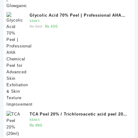
Glycolic Acid 70% Peel | Professional AHA
Chemical Peel for Advanced Skin Exfoliation
Rated
Original
Current
₨
500
₨
400
& Skin Texture Improvement
5.00
out
of 5
price
price
was:
is:
₨ 500.
₨ 400.
TCA Peel 20% / Trichloroacetic acid peel 20%
20 ml
Rated
₨
890
5.00
out
of 5