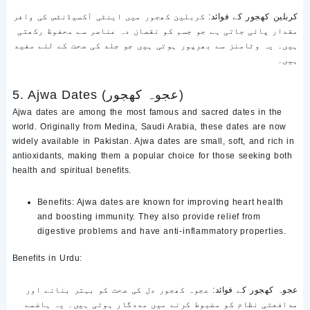
کربلین کھجور کے فوائد
: کربلین کھجور میں اینٹی آکسیڈنٹس کی وافر
مقدار پائی جاتی ہے جو جسم کو نقصان دہ عناصر سے محفوظ رکھتی
ہیں۔ یہ وٹامنز سے بھرپور ہوتی ہیں جو جلد کی صحت کے لئے مفید
ہیں۔
5. Ajwa Dates (عجوہ کھجور)
Ajwa dates are among the most famous and sacred dates in the
world. Originally from Medina, Saudi Arabia, these dates are now
widely available in Pakistan. Ajwa dates are small, soft, and rich in
antioxidants, making them a popular choice for those seeking both
health and spiritual benefits.
Benefits
: Ajwa dates are known for improving heart health
and boosting immunity. They also provide relief from
digestive problems and have anti-inflammatory properties.
Benefits in Urdu
:
عجوہ کھجور کے فوائد
: عجوہ کھجور دل کی صحت کو بہتر بنانے اور
مدافعتی نظام کو مضبوط کرنے میں مددگار ہوتی ہیں۔ یہ ہاضمے