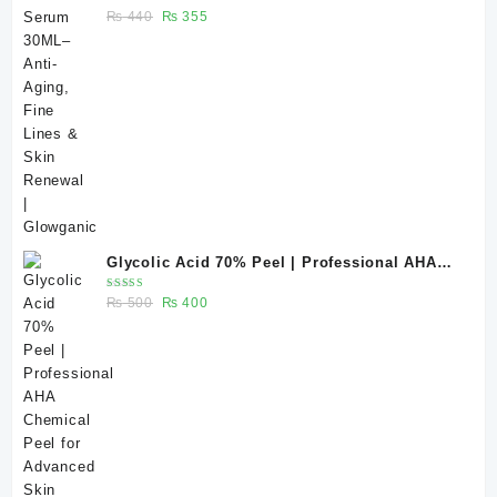
Rated
Original
Current
₨
440
₨
355
5.00
out
of 5
price
price
was:
is:
₨ 440.
₨ 355.
Glycolic Acid 70% Peel | Professional AHA
Chemical Peel for Advanced Skin Exfoliation
Rated
Original
Current
₨
500
₨
400
& Skin Texture Improvement
5.00
out
of 5
price
price
was:
is:
₨ 500.
₨ 400.