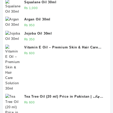
Squalane Oil 30ml
₨
1,000
Argan Oil 30ml
₨
950
Jojoba Oil 30ml
₨
350
Vitamin E Oil – Premium Skin & Hair Care
Solution 30ml
₨
600
Tea Tree Oil (20 ml) Price in Pakistan | چائے
پتی کا تیل ، روغنِ چائے پتی
₨
600