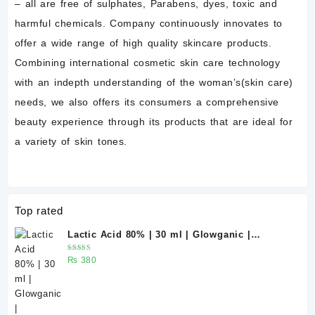
– all are free of sulphates, Parabens, dyes, toxic and
harmful chemicals. Company continuously innovates to
offer a wide range of high quality skincare products.
Combining international cosmetic skin care technology
with an indepth understanding of the woman’s(skin care)
needs, we also offers its consumers a comprehensive
beauty experience through its products that are ideal for
a variety of skin tones.
Top rated
Lactic Acid 80% | 30 ml | Glowganic |
Exfoliating Chemical Peel for Bright &
Rated
₨
380
Smooth Skin
5.00
out
of 5