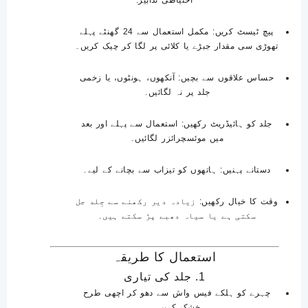
پیچ ٹیسٹ کریں
: مکمل استعمال سے 24 گھنٹے پہلے
تھوڑی سی مقدار جبڑے یا کلائی پر لگا کر چیک کریں۔
حساس علاقوں سے بچیں
: آنکھوں، ہونٹوں، یا زخمی
جلد پر نہ لگائیں۔
جلد کو ہائیڈریٹ رکھیں
: استعمال سے پہلے اور بعد
میں موئسچرائزر لگائیں۔
دستانے پہنیں
: ہاتھوں کو تیزاب سے بچانے کے لیے۔
وقت کا خیال رکھیں
: زیادہ دیر رکھنے سے جِلد جل
سکتی ہے یا سیاہ دھبے پڑ سکتے ہیں۔
استعمال کا طریقہ
1. جلد کی تیاری
چہرے کو ہلکے فیس واش سے دھو کر اچھی طرح
خشک کریں۔