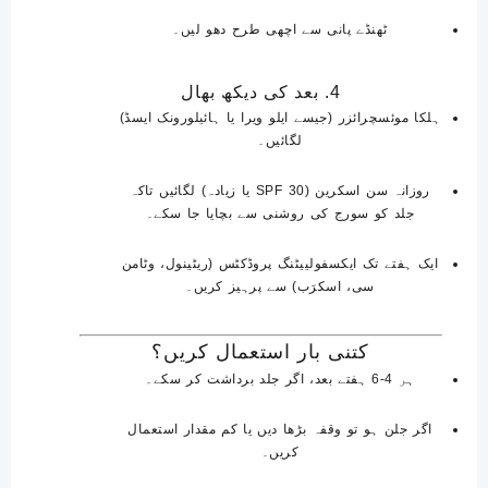
ٹھنڈے پانی سے اچھی طرح دھو لیں۔
4. بعد کی دیکھ بھال
ہلکا موئسچرائزر (جیسے ایلو ویرا یا ہائیلورونک ایسڈ)
لگائیں۔
روزانہ سن اسکرین (SPF 30 یا زیادہ) لگائیں تاکہ
جلد کو سورج کی روشنی سے بچایا جا سکے۔
ایک ہفتے تک ایکسفولییٹنگ پروڈکٹس (ریٹینول، وٹامن
سی، اسکرَب) سے پرہیز کریں۔
کتنی بار استعمال کریں؟
ہر 4-6 ہفتے بعد
، اگر جلد برداشت کر سکے۔
اگر جلن ہو تو وقفہ بڑھا دیں یا کم مقدار استعمال
کریں۔