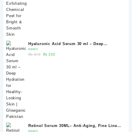
Hyaluronic Acid Serum 30 ml – Deep
Hydration for Healthy-Looking Skin |
Rated
Original
Current
₨
370
₨
330
Glowganic Pakistan
5.00
out
of 5
price
price
was:
is:
₨ 370.
₨ 330.
Retinol Serum 30ML– Anti-Aging, Fine Lines
& Skin Renewal | Glowganic