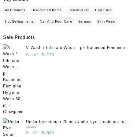
All Products
Discounted Items
Essential Oil
Hair Care
Hot Selling Items
Nail And Foot Care
Serums
Skin Peels
Sale Products
V Wash / Intimate Wash – pH Balanced Feminine
Hygiene Wash 50 ml - Glowganic
Original
Current
₨
400
₨
270
price
price
was:
is:
₨ 400.
₨ 270.
Under Eye Serum 20 ml (Under Eye Treatment for
Dark Circles, Puffiness, Wrinkles & Fine Lines)/
Rated
Original
Current
₨
400
₨
360
Caffeine 5% depuffing eye serum - Glowganic
5.00
out