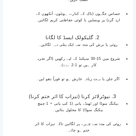
حساس جگہوں (ناک کے کنارے، ہونٹوں، آنکھوں کے
ارد گرد) پر ویسلین یا کوئی حفاظتی کریم لگائیں۔
2. گلیکولک ایسڈ کا لگانا
روئی یا برش کی مدد سے ایک پتلی تہہ لگائیں۔
شروع میں 15-30 سیکنڈ کے لیے رکھیں
(اگر تجربہ
کار ہیں تو 1-2 منٹ)۔
اگر جلن یا بہت زیادہ خارش ہو تو فوراً دھو لیں۔
3. نیوٹرلائز کرنا (تیزاب کا اثر ختم کرنا)
بیکنگ سوڈا اور ٹھنڈے پانی (1 کپ پانی + 1 چمچ
بیکنگ سوڈا) کا محلول بنائیں۔
روئی کی مدد سے چہرے پر لگائیں تاکہ تیزاب کا اثر
ختم ہو جائے۔