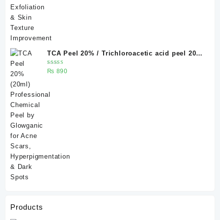
TCA Peel 20% / Trichloroacetic acid peel 20%
20 ml
Rated
₨
890
5.00
out
of 5
Products