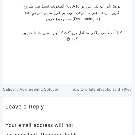
نوٹ:
اگر آپ نئے ہیں تو
10-30% گلیکولک ایسڈ
سے شروع
کریں۔ زیادہ جلن یا الرجی ہونے پر فوراً ماہرِ امراضِ جلد
(Dermatologist) سے رجوع کریں۔
کیا آپ کسی ہلکی متبادل پروڈکٹ کے بارے میں جاننا چاہیں
گے؟ 😊
Post
Salicylic Acid peeling Solution
how to dilute glycolic acid 70%?
navigation
Leave a Reply
Your email address will not
be published.
Required fields