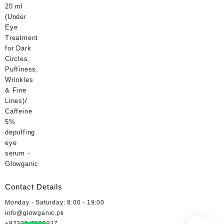
of 5
price
price
was:
is:
₨ 400.
₨ 360.
Contact Details
Monday - Saturday: 8:00 - 19:00
info@glowganic.pk
+92335-2130317